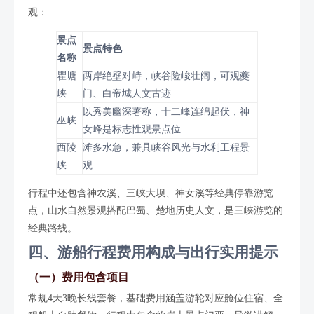
观：
景点
景点特色
名称
瞿塘
两岸绝壁对峙，峡谷险峻壮阔，可观夔
峡
门、白帝城人文古迹
以秀美幽深著称，十二峰连绵起伏，神
巫峡
女峰是标志性观景点位
西陵
滩多水急，兼具峡谷风光与水利工程景
峡
观
行程中还包含神农溪、三峡大坝、神女溪等经典停靠游览
点，山水自然景观搭配巴蜀、楚地历史人文，是三峡游览的
经典路线。
四、游船行程费用构成与出行实用提示
（一）费用包含项目
常规4天3晚长线套餐，基础费用涵盖游轮对应舱位住宿、全