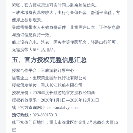
紧张，官方授权渠道可实时同步剩余舱位信息。
三峡水域昼夜温差较大，出行可备薄外套、舒适平底鞋，方
便岸上徒步观景。
登船需携带本人有效身份证件，儿童需户口本，证件信息需
与预订信息保持一致。
船上设有充电、洗衣、医务室等便民配套，轻装出行即可，
无需携带大量生活用品。
五、官方授权完整信息汇总
授权合作平台：三峡游轮订票中心
运营企业：重庆美亚国际旅行社有限公司
授权颁发单位：重庆长江轮船有限公司
授权身份：2026年度长航游轮官方授权经销商
授权有效期限：2026年1月1日—2026年12月31日
线上官方查询网址：m.sanxialvyou.cn
预订热线：
023-86915013
线下实体门店地址：重庆市渝北区红金街2号总商会大厦16
层