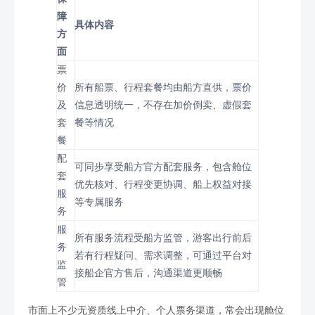
障
具体内容
方
面
票
价
所有船票、行程套餐均由船方直供，票价
及
信息透明统一，不存在加价倒卖、虚假套
套
餐等情况
餐
配
可同步享受船方官方配套服务，包含舱位
套
优先核对、行程变更协调、船上权益对接
服
等专属服务
务
服
所有服务流程受船方监管，游客出行前后
务
若有行程疑问、需求调整，可通过平台对
监
接船企官方售后，沟通渠道更顺畅
管
市面上不少无资质线上中介、个人票务渠道，常会出现舱位