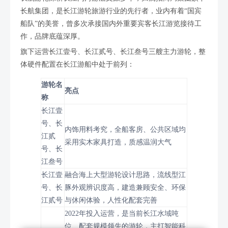
长航集团，是长江游轮旅游行业的先行者，业内有着“国宾
船队”的美誉，曾多次承接国内外重要宾客长江游览接待工
作，品牌底蕴深厚。
旗下运营长江壹号、长江贰号、长江叁号三艘主力游轮，整
体硬件配置在长江游船中处于前列：
游轮名
亮点
称
长江壹
号、长
内饰用料考究，全船客房、公共区域均
江贰
采用实木家具打造，质感温润大气
号、长
江叁号
长江壹
融合海上大型游轮设计思路，流线型江
号、长
豚外观辨识度高，建造兼顾安全、环保
江贰号
与休闲体验，人性化配套完善
2022年投入运营，是当前长江水域吨
位、配套规模领先的游轮，主打智能科