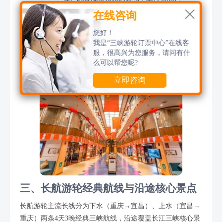
长江叁

技、低碳环保理念，公共休闲空间宽
在线咨询
号
敞，餐饮、休闲、康养配套齐全，综合
您好！
体验优势突出
我是“三峡游轮订票中心”在线客
服，很高兴为您服务，请问有什
除三峡长线航线外，长航游轮还运营重庆两江夜游短途游船
么可以帮您呢?
产品，覆盖长短途多种长江游览需求。
立即咨询
三、长航游轮经典航线与沿途核心景点
长航游轮主流长线分为下水（重庆→宜昌）、上水（宜昌→
重庆）两条4天3晚经典三峡航线，沿途覆盖长江三峡核心景