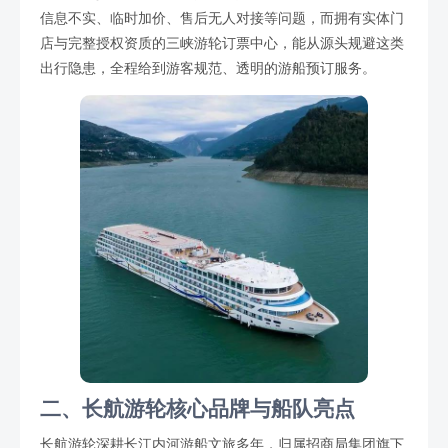
信息不实、临时加价、售后无人对接等问题，而拥有实体门
店与完整授权资质的三峡游轮订票中心，能从源头规避这类
出行隐患，全程给到游客规范、透明的游船预订服务。
二、长航游轮核心品牌与船队亮点
长航游轮深耕长江内河游船文旅多年，归属招商局集团旗下