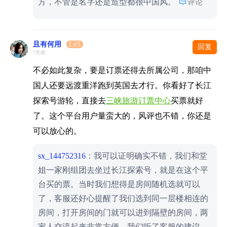

方，不管是名字还是造型都很中国风。
评论
且有何用
Lv5
回复
7天前
不必如此复杂，要是订票还得去所属公司，那咱中
国人还要远渡重洋跑到英国去才行。你看好了长江
探索号游轮，直接去
三峡旅游订票中心
买票就好
了。这个平台用户量蛮大的，风评也不错，你还是
可以放心的。
sx_144752316
：我可以证明确实不错，我们和堂
姐一家刚组团去坐过长江探索号，就是在这个平
台买的票。当时我们想得是房间随机选就可以
了，客服还好心提醒了我们选到同一层楼相连的
房间，打开房间的门就可以进到隔壁的房间，两
家人交流起来非常方便。我们听了客服的建议，