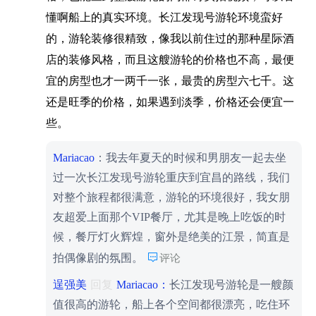
懂啊船上的真实环境。长江发现号游轮环境蛮好
的，游轮装修很精致，像我以前住过的那种星际酒
店的装修风格，而且这艘游轮的价格也不高，最便
宜的房型也才一两千一张，最贵的房型六七千。这
还是旺季的价格，如果遇到淡季，价格还会便宜一
些。
Mariacao
：我去年夏天的时候和男朋友一起去坐
过一次长江发现号游轮重庆到宜昌的路线，我们
对整个旅程都很满意，游轮的环境很好，我女朋
友超爱上面那个VIP餐厅，尤其是晚上吃饭的时
候，餐厅灯火辉煌，窗外是绝美的江景，简直是

拍偶像剧的氛围。
评论
逞强美
回复
Mariacao：
长江发现号游轮是一艘颜
值很高的游轮，船上各个空间都很漂亮，吃住环