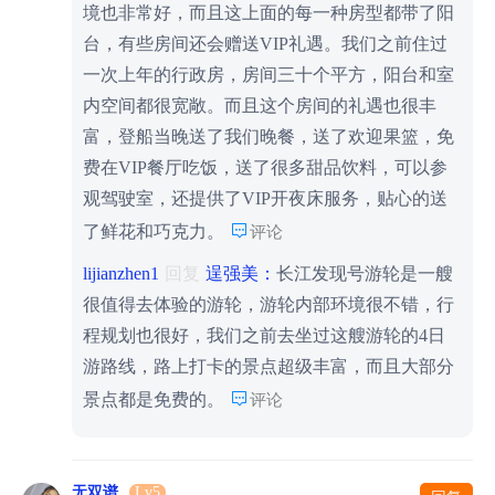
境也非常好，而且这上面的每一种房型都带了阳
台，有些房间还会赠送VIP礼遇。我们之前住过
一次上年的行政房，房间三十个平方，阳台和室
内空间都很宽敞。而且这个房间的礼遇也很丰
富，登船当晚送了我们晚餐，送了欢迎果篮，免
费在VIP餐厅吃饭，送了很多甜品饮料，可以参
观驾驶室，还提供了VIP开夜床服务，贴心的送

了鲜花和巧克力。
评论
lijianzhen1
回复
逞强美：
长江发现号游轮是一艘
很值得去体验的游轮，游轮内部环境很不错，行
程规划也很好，我们之前去坐过这艘游轮的4日
游路线，路上打卡的景点超级丰富，而且大部分

景点都是免费的。
评论
无双谱
Lv5