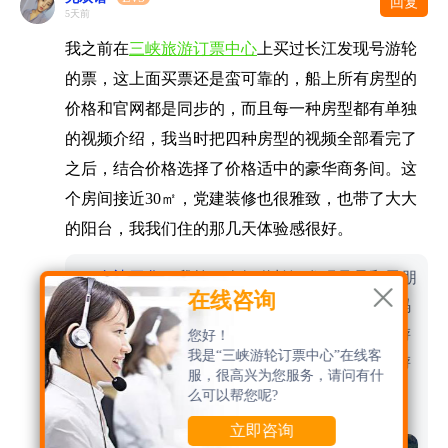
回复
5天前
我之前在
三峡旅游订票中心
上买过长江发现号游轮
的票，这上面买票还是蛮可靠的，船上所有房型的
价格和官网都是同步的，而且每一种房型都有单独
的视频介绍，我当时把四种房型的视频全部看完了
之后，结合价格选择了价格适中的豪华商务间。这
个房间接近30㎡，党建装修也很雅致，也带了大大
的阳台，我我们住的那几天体验感很好。
sx_金婆罗华
：我第一次知道长江发现号是和男朋

在线咨询
友在江边玩儿，正好看到长江发现号游轮停在码
头，看外形这艘游轮还是蛮豪华的，也很新，游
您好！
我是“三峡游轮订票中心”在线客
轮顶部还有很大的观景甲板，我当时觉得这艘游
服，很高兴为您服务，请问有什
轮价格很贵，至少要花五六千，后面在查了价
么可以帮您呢?

格，发现起步价才一两千。
评论
立即咨询