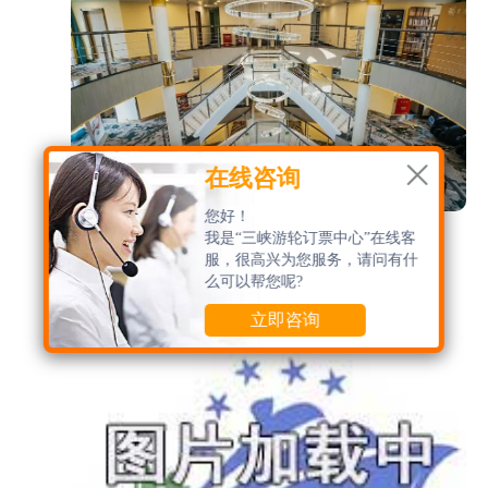

在线咨询
您好！
长江壹号游轮大堂
我是“三峡游轮订票中心”在线客
服，很高兴为您服务，请问有什
么可以帮您呢?
长江壹号行政套房
立即咨询
萢沫o
：长江壹号游轮确实蛮好玩儿的，这艘游
轮不算特别大，但是船上的装修很精致，游乐设
施也非常完善，吃住环境也很高级，高级房型还
有亲子优惠，有机会真的可以带孩子去玩一趟。

评论