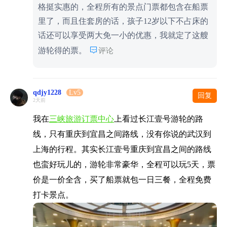
格挺实惠的，全程所有的景点门票都包含在船票
里了，而且住套房的话，孩子12岁以下不占床的
话还可以享受两大免一小的优惠，我就定了这艘

游轮得的票。
评论
qdjy1228
Lv5
回复
2天前
我在
三峡旅游订票中心
上看过长江壹号游轮的路
线，只有重庆到宜昌之间路线，没有你说的武汉到
上海的行程。其实长江壹号重庆到宜昌之间的路线
也蛮好玩儿的，游轮非常豪华，全程可以玩5天，票
价是一价全含，买了船票就包一日三餐，全程免费
打卡景点。