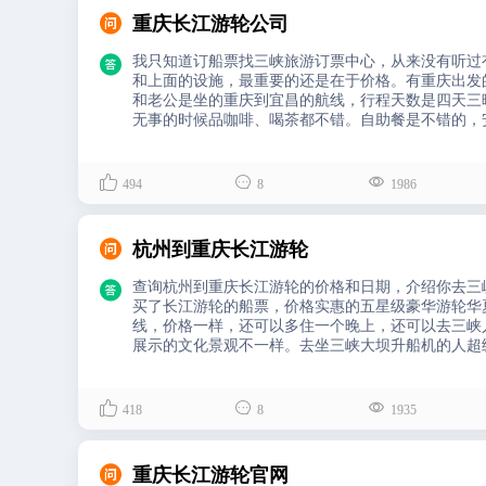

重庆长江游轮公司

我只知道订船票找三峡旅游订票中心，从来没有听过
和上面的设施，最重要的还是在于价格。有重庆出发
和老公是坐的重庆到宜昌的航线，行程天数是四天三
无事的时候品咖啡、喝茶都不错。自助餐是不错的，



494
8
1986

杭州到重庆长江游轮

查询杭州到重庆长江游轮的价格和日期，介绍你去三
买了长江游轮的船票，价格实惠的五星级豪华游轮华
线，价格一样，还可以多住一个晚上，还可以去三峡
展示的文化景观不一样。去坐三峡大坝升船机的人超



418
8
1935

重庆长江游轮官网