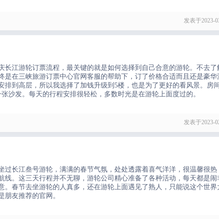
发表于2023-03
庆长江游轮订票流程，最关键的就是如何选择到自己合意的游轮。不去了
终是在三峡旅游订票中心官网客服的帮助下，订了价格合适而且还是豪华
安排到高层，所以我选择了加钱升级到5楼，也是为了更好的看风景。房
一张沙发。每天的行程安排很轻松，多数时光是在游轮上面度过的。
发表于2023-02
坐过长江叁号游轮，满满的春节气氛，处处透露着喜气洋洋，很温馨很热
航线。这三天行程并不无聊，游轮公司精心准备了各种活动，每天都是闹
意。春节去坐游轮的人真多，还在游轮上面遇见了熟人，只能说这个世界
是朋友推荐的官网。