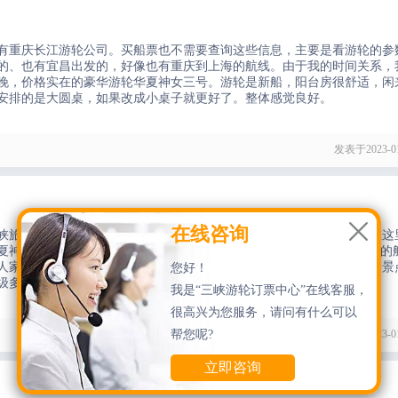
有重庆长江游轮公司。买船票也不需要查询这些信息，主要是看游轮的参
的、也有宜昌出发的，好像也有重庆到上海的航线。由于我的时间关系，
晚，价格实在的豪华游轮华夏神女三号。游轮是新船，阳台房很舒适，闲
安排的是大圆桌，如果改成小桌子就更好了。整体感觉良好。
发表于2023-01

在线咨询
峡旅游订票中心官网，我看到他们网站上有很多港口可以选择，去年在这
夏神女3号。这个游轮是走重庆-宜昌航线，我是坐的宜昌开往重庆方向的
人家旅游景区。行程中有几个自费的景点，我觉得都可以去看看，每个景
您好！
级多，一眼望去全是脑袋，而且寸步难移。
我是“三峡游轮订票中心”在线客服，
很高兴为您服务，请问有什么可以
帮您呢?
发表于2023-01
立即咨询