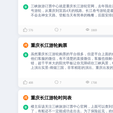

三峡旅游订票中心就是重庆长江游轮官网，去年我在
号游轮，从重庆到宜昌4天的线路。长江叁号游轮是
不会去神女天路。登船当天有简单的晚餐，后面安排



576
7
1869

重庆长江游轮购票

虽然重庆长江游轮购票的平台很多，但是平台上面的
他们客服的微信，有不清楚的直接微信，客服也很耐
错，超千平米大的阳光甲板让你无障碍欣三峡风景，
上演出实景-烽烟三国，非常精彩的演出。重庆出发



408
7
1708

重庆长江游轮时间表

楼主应该关注三峡旅游订票中心官网，上面可以查到
了，有船还不一定能成功走出去。为了保险起见，劝