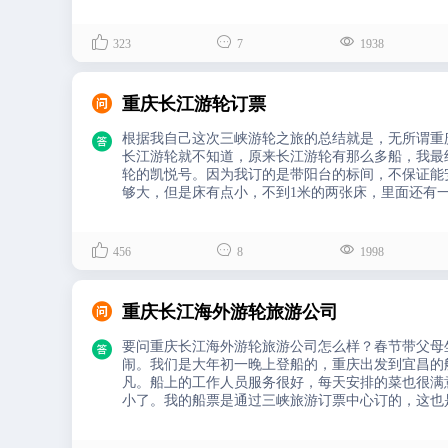



323
7
1938

重庆长江游轮订票

根据我自己这次三峡游轮之旅的总结就是，无所谓重
长江游轮就不知道，原来长江游轮有那么多船，我最
轮的凯悦号。因为我订的是带阳台的标间，不保证能
够大，但是床有点小，不到1米的两张床，里面还有



456
8
1998

重庆长江海外游轮旅游公司

要问重庆长江海外游轮旅游公司怎么样？春节带父母
闹。我们是大年初一晚上登船的，重庆出发到宜昌的
凡。船上的工作人员服务很好，每天安排的菜也很满
小了。我的船票是通过三峡旅游订票中心订的，这也