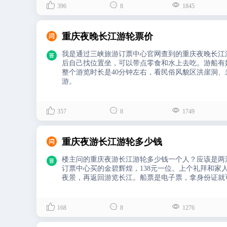



396
8
1845

重庆夜晚长江游轮票价

我是通过三峡旅游订票中心官网查到的重庆夜晚长江
后自己找位置坐，可以带点零食和水上去吃。游船有
整个游览时长是40分钟左右，看民俗风貌区洪崖洞
游。



357
8
1749

重庆夜游长江游轮多少钱

楼主问的重庆夜游长江游轮多少钱一个人？应该是两
订票中心买的金碧辉煌，138元一位。上个礼拜和
夜景，再返回游览长江。船票是电子票，拿身份证就



168
8
1276