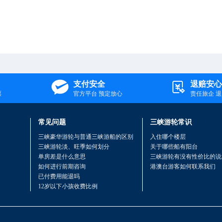

支付安全

退赔安心
票
官方平台 预定放心
责任旅企 
常见问题
三峡游轮常识
三峡豪华游轮与普通三峡游船的区别
入住哪个楼层
三峡游轮淡、旺季如何划分
关于哪些船有阳台
单房差是什么意思
三峡游轮有没有性价比的说
如何进行前期咨询
港澳台游客如何联系我们
已付费用能退吗
12岁以下小孩收费比例