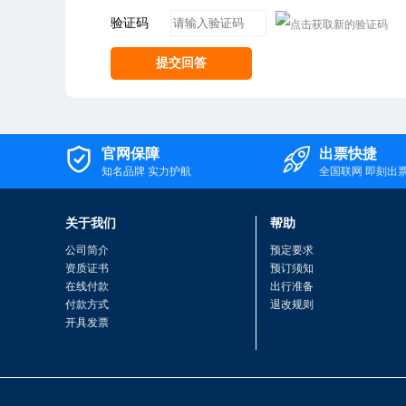
验证码
提交回答

官网保障

出票快捷
知名品牌 实力护航
全国联网 即刻出
关于我们
帮助
公司简介
预定要求
资质证书
预订须知
在线付款
出行准备
付款方式
退改规则
开具发票