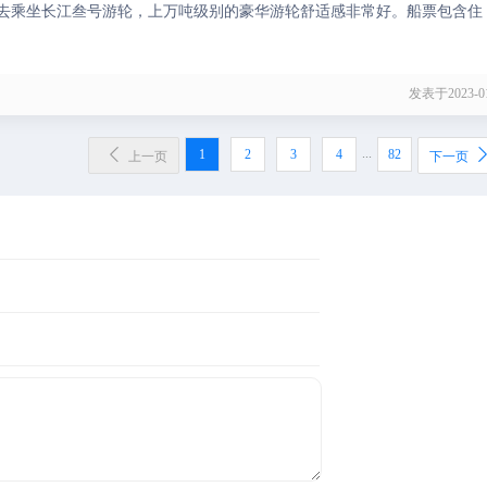
去乘坐长江叁号游轮，上万吨级别的豪华游轮舒适感非常好。船票包含住
发表于2023-01

...
1
2
3
4
82
上一页
下一页