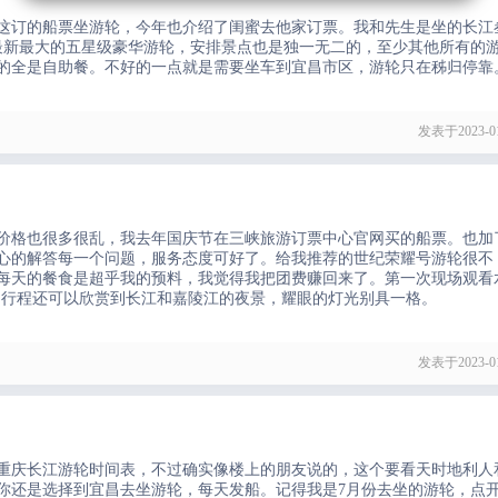
这订的船票坐游轮，今年也介绍了闺蜜去他家订票。我和先生是坐的长江
最新最大的五星级豪华游轮，安排景点也是独一无二的，至少其他所有的
的全是自助餐。不好的一点就是需要坐车到宜昌市区，游轮只在秭归停靠
发表于2023-01
价格也很多很乱，我去年国庆节在三峡旅游订票中心官网买的船票。也加
心的解答每一个问题，服务态度可好了。给我推荐的世纪荣耀号游轮很不
每天的餐食是超乎我的预料，我觉得我把团费赚回来了。第一次现场观看
的行程还可以欣赏到长江和嘉陵江的夜景，耀眼的灯光别具一格。
发表于2023-01
重庆长江游轮时间表，不过确实像楼上的朋友说的，这个要看天时地利人
你还是选择到宜昌去坐游轮，每天发船。记得我是7月份去坐的游轮，点