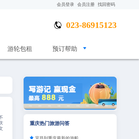
会员登录
会员注册
找回密码
023-86915123


游轮包租
预订帮助
不
庆
重庆热门旅游问答
文

宜昌到重庆最新的游船