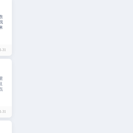
数
我
来
-31
里
航
点
-31