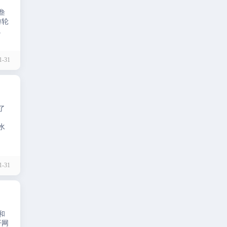
叁
游轮
。
-31
了
水
-31
和
开网