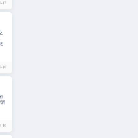
-17
之
。
旅
-10
游
崖洞
-10