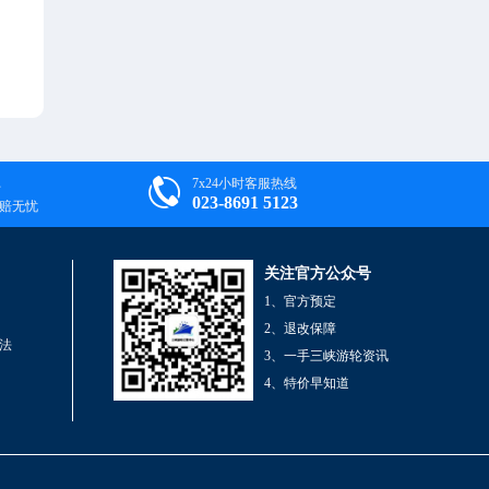

7x24小时客服热线
023-8691 5123
退赔无忧
关注官方公众号
1、官方预定
2、退改保障
法
3、一手三峡游轮资讯
4、特价早知道