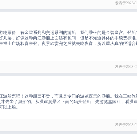
发表于2023-02
游轮票价，有金碧系列和交运系列的游船，我们乘坐的是金碧皇宫。登船
好几层，好像这种两江游船上面还有包间，但是不知道具体的手续费标准
、来福士广场和喜来登。夜景欣赏完之后就去吃夜宵，所以重庆真的很适合
发表于2023-02
江游船票吧！这种船票不贵，而且是专门的游览夜景的游船。我在三峡旅
家人才去坐了游船的。从洪崖洞景区下面的码头登船，先游览嘉陵江，看洪
可以上船。
发表于2023-02